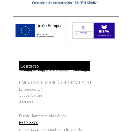
Contacto
EMBUTIDOS CARREÑO GONZALEZ, S.L.
El bosque
s/N
33539
Cardes
Asturias
Puede llamarnos al teléfono
661405875
o contactar con nosotros a través de