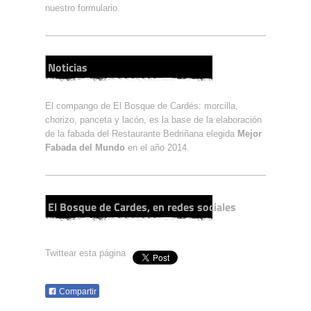
nuestro formulario.
Noticias
El compango de El Bosque de Cardés: morcilla,
chorizo, panceta y lacón, es la base de la elaboración
de la fabada del Restaurante Bedriñana elegida
Mejor
Fabada del Mundo
en el año 2014.
El Bosque de Cardes, en redes sociales
Twittear esta página
Compartir